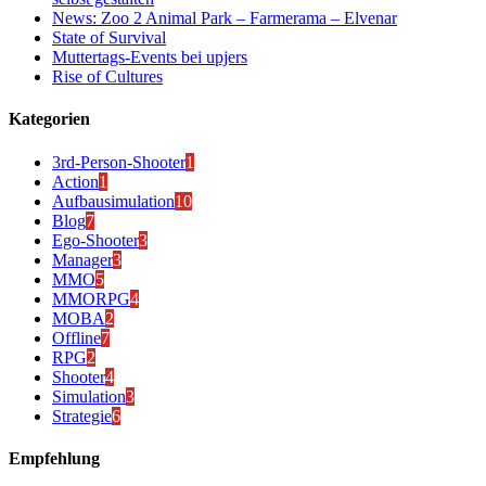
News: Zoo 2 Animal Park – Farmerama – Elvenar
State of Survival
Muttertags-Events bei upjers
Rise of Cultures
Kategorien
3rd-Person-Shooter
1
Action
1
Aufbausimulation
10
Blog
7
Ego-Shooter
3
Manager
3
MMO
5
MMORPG
4
MOBA
2
Offline
7
RPG
2
Shooter
4
Simulation
3
Strategie
6
Empfehlung