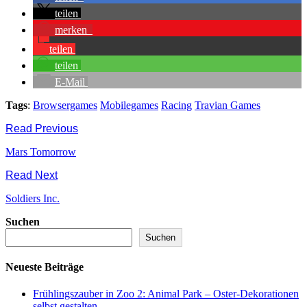
teilen
merken
teilen
teilen
E-Mail
Tags
:
Browsergames
Mobilegames
Racing
Travian Games
Read Previous
Mars Tomorrow
Read Next
Soldiers Inc.
Suchen
Suchen
Neueste Beiträge
Frühlingszauber in Zoo 2: Animal Park – Oster-Dekorationen
selbst gestalten