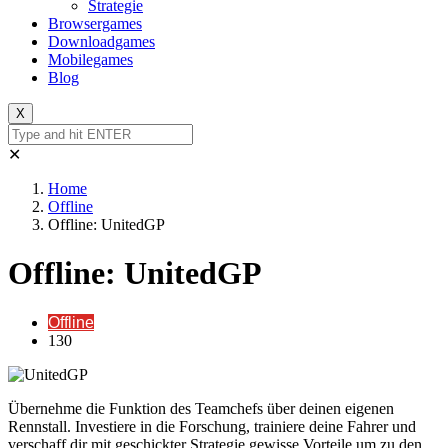
Strategie
Browsergames
Downloadgames
Mobilegames
Blog
X
✕
Home
Offline
Offline: UnitedGP
Offline: UnitedGP
Offline
130
Übernehme die Funktion des Teamchefs über deinen eigenen
Rennstall. Investiere in die Forschung, trainiere deine Fahrer und
verschaff dir mit geschickter Strategie gewisse Vorteile um zu den