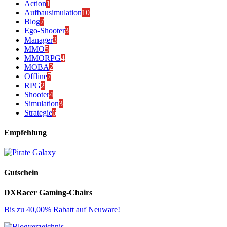
Action
1
Aufbausimulation
10
Blog
7
Ego-Shooter
3
Manager
3
MMO
5
MMORPG
4
MOBA
2
Offline
7
RPG
2
Shooter
4
Simulation
3
Strategie
6
Empfehlung
Gutschein
DXRacer Gaming-Chairs
Bis zu 40,00% Rabatt auf Neuware!