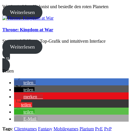
Werde ein Mars-Kolonist und besiedle den roten Planeten
Weiterlesen
Throne: Kingdom at War
Strategie-MMO mit Top-Grafik und intuitivem Interface
Weiterlesen
Alle MMORPG anzeigen
Teilen
teilen
teilen
merken
9
teilen
teilen
E-Mail
Tags
:
Clientgames
Fantasy
Mobilegames
Plarium
PvE
PvP