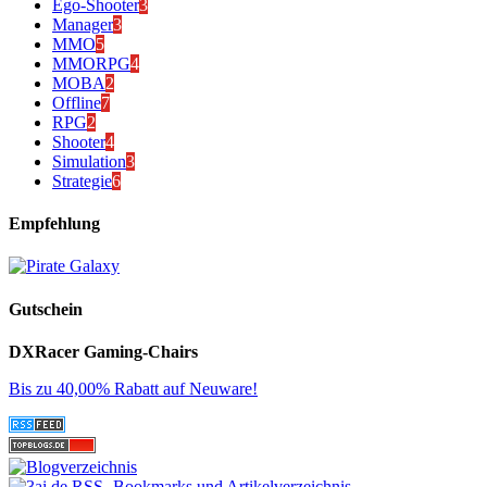
Ego-Shooter
3
Manager
3
MMO
5
MMORPG
4
MOBA
2
Offline
7
RPG
2
Shooter
4
Simulation
3
Strategie
6
Empfehlung
Gutschein
DXRacer Gaming-Chairs
Bis zu 40,00% Rabatt auf Neuware!