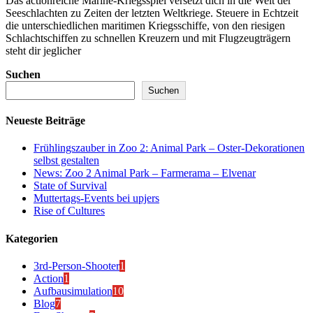
Das actionreiche Marine-Kriegsspiel versetzt dich in die Welt der
Seeschlachten zu Zeiten der letzten Weltkriege. Steuere in Echtzeit
die unterschiedlichen maritimen Kriegsschiffe, von den riesigen
Schlachtschiffen zu schnellen Kreuzern und mit Flugzeugträgern
steht dir jeglicher
Suchen
Suchen
Neueste Beiträge
Frühlingszauber in Zoo 2: Animal Park – Oster-Dekorationen
selbst gestalten
News: Zoo 2 Animal Park – Farmerama – Elvenar
State of Survival
Muttertags-Events bei upjers
Rise of Cultures
Kategorien
3rd-Person-Shooter
1
Action
1
Aufbausimulation
10
Blog
7