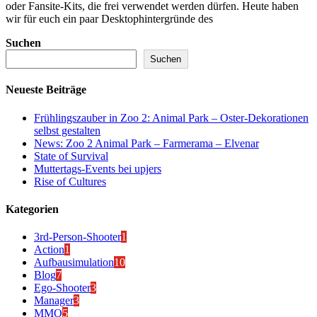
oder Fansite-Kits, die frei verwendet werden dürfen. Heute haben
wir für euch ein paar Desktophintergründe des
Suchen
Suchen
Neueste Beiträge
Frühlingszauber in Zoo 2: Animal Park – Oster-Dekorationen
selbst gestalten
News: Zoo 2 Animal Park – Farmerama – Elvenar
State of Survival
Muttertags-Events bei upjers
Rise of Cultures
Kategorien
3rd-Person-Shooter
1
Action
1
Aufbausimulation
10
Blog
7
Ego-Shooter
3
Manager
3
MMO
5