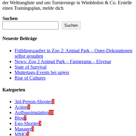
der Weltrangliste und um Turniersiege in Wimbledon & Co. Erstelle
einen Trainingsplan, melde dich
Suchen
Suchen
Neueste Beiträge
Frühlingszauber in Zoo 2: Animal Park – Oster-Dekorationen
selbst gestalten
News: Zoo 2 Animal Park – Farmerama – Elvenar
State of Survival
Muttertags-Events bei upjers
Rise of Cultures
Kategorien
3rd-Person-Shooter
1
Action
1
Aufbausimulation
10
Blog
7
Ego-Shooter
3
Manager
3
MMO
5