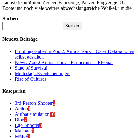
kannst sie anführen. Zerlege Fahrzeuge, Panzer, Flugzeuge, U-
Boote und noch viele weitere abwechslungsreiche Vehikel, um die
Suchen
Suchen
Neueste Beiträge
Frühlingszauber in Zoo 2: Animal Park – Oster-Dekorationen
selbst gestalten
News: Zoo 2 Animal Park – Farmerama – Elvenar
State of Survival
Muttertags-Events bei upjers
Rise of Cultures
Kategorien
3rd-Person-Shooter
1
Action
1
Aufbausimulation
10
Blog
7
Ego-Shooter
3
Manager
3
MMO
5