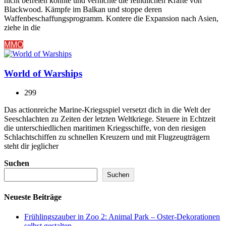
nicht befreien konnte und vernichte die feindlichen Kräfte von
Blackwood. Kämpfe im Balkan und stoppe deren
Waffenbeschaffungsprogramm. Kontere die Expansion nach Asien,
ziehe in die
MMO
World of Warships
299
Das actionreiche Marine-Kriegsspiel versetzt dich in die Welt der
Seeschlachten zu Zeiten der letzten Weltkriege. Steuere in Echtzeit
die unterschiedlichen maritimen Kriegsschiffe, von den riesigen
Schlachtschiffen zu schnellen Kreuzern und mit Flugzeugträgern
steht dir jeglicher
Suchen
Suchen
Neueste Beiträge
Frühlingszauber in Zoo 2: Animal Park – Oster-Dekorationen
selbst gestalten