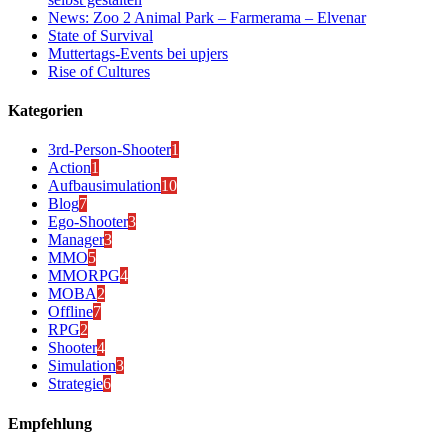
News: Zoo 2 Animal Park – Farmerama – Elvenar
State of Survival
Muttertags-Events bei upjers
Rise of Cultures
Kategorien
3rd-Person-Shooter
1
Action
1
Aufbausimulation
10
Blog
7
Ego-Shooter
3
Manager
3
MMO
5
MMORPG
4
MOBA
2
Offline
7
RPG
2
Shooter
4
Simulation
3
Strategie
6
Empfehlung