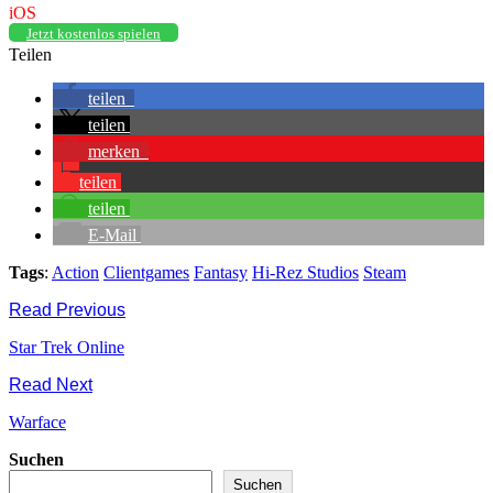
iOS
Jetzt kostenlos spielen
Teilen
teilen
teilen
merken
teilen
teilen
E-Mail
Tags
:
Action
Clientgames
Fantasy
Hi-Rez Studios
Steam
Read Previous
Star Trek Online
Read Next
Warface
Suchen
Suchen