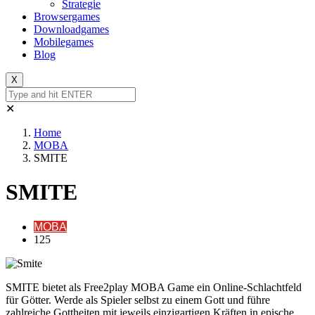
Strategie
Browsergames
Downloadgames
Mobilegames
Blog
X
✕
Home
MOBA
SMITE
SMITE
MOBA
125
SMITE bietet als Free2play MOBA Game ein Online-Schlachtfeld
für Götter. Werde als Spieler selbst zu einem Gott und führe
zahlreiche Gottheiten mit jeweils einzigartigen Kräften in epische