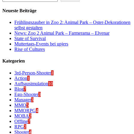
Neueste Beiträge
Frühlingszauber in Zoo 2: Animal Park – Oster-Dekorationen
selbst gestalten
News: Zoo 2 Animal Park – Farmerama – Elvenar
State of Survival
Muttertags-Events bei upjers
Rise of Cultures
Kategorien
3rd-Person-Shooter
1
Action
1
Aufbausimulation
10
Blog
7
Ego-Shooter
3
Manager
3
MMO
5
MMORPG
4
MOBA
2
Offline
7
RPG
2
Shooter
4